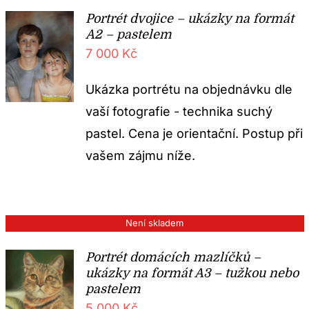
Portrét dvojice – ukázky na formát
A2 – pastelem
7 000
Kč
Ukázka portrétu na objednávku dle
vaší fotografie - technika suchý
pastel. Cena je orientační. Postup při
vašem zájmu níže.
Není skladem
Portrét domácích mazlíčků –
ukázky na formát A3 – tužkou nebo
pastelem
5 000
Kč