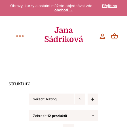
Přeskočit
Obrazy, kurzy a ostatní můžete objednávat zde.
Přejít na
obchod →
na
obsah
Jana
Sádriková
Toggle
Navigation
Vítejte
O mně
struktura
Galerie / Obchod
Seřadit:
Rating
Blog
Zobrazit
12 produktů