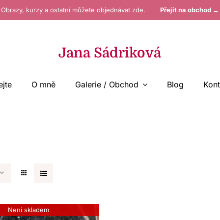
Obrazy, kurzy a ostatní můžete objednávat zde.
Přejít na obchod →
Jana Sádriková
ejte
O mně
Galerie / Obchod
Blog
Kont
Není skladem