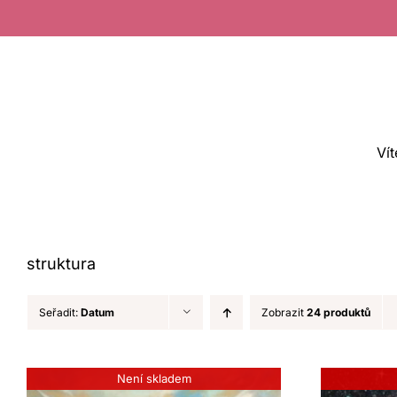
Přeskočit
na
obsah
Vít
struktura
Seřadit:
Datum
Zobrazit
24 produktů
Není skladem