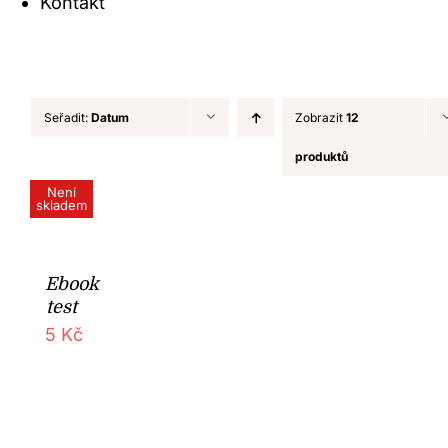
Kontakt
Seřadit:
Datum
Zobrazit
12
produktů
Není
skladem
Ebook
test
5
Kč