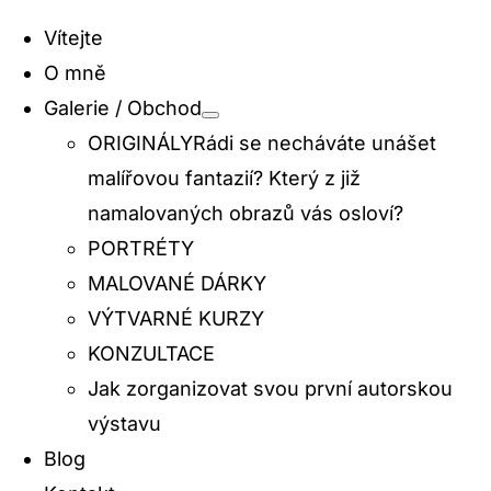
Navigation
Vítejte
O mně
Galerie / Obchod
ORIGINÁLY
Rádi se necháváte unášet
malířovou fantazií? Který z již
namalovaných obrazů vás osloví?
PORTRÉTY
MALOVANÉ DÁRKY
VÝTVARNÉ KURZY
KONZULTACE
Jak zorganizovat svou první autorskou
výstavu
Blog