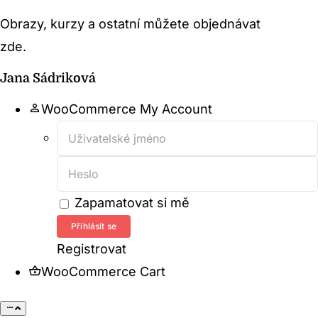
Přeskočit
Obrazy, kurzy a ostatní můžete objednávat
na
zde.
Přejít na obchod →
obsah
Jana Sádriková
WooCommerce My Account
Username:
Password:
Zapamatovat si mě
Registrovat
WooCommerce Cart
Toggle