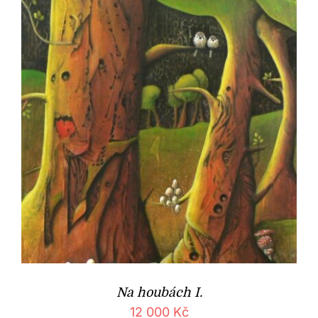
Na houbách I.
12 000
Kč