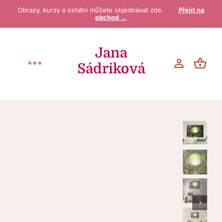
Přeskočit
Obrazy, kurzy a ostatní můžete objednávat zde.
Přejít na
obchod →
na
obsah
Jana
Sádriková
Toggle
Navigation
Vítejte
O mně
Galerie / Obchod
Blog