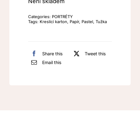
Není skladem
Categories:
PORTRÉTY
Tags:
Kreslící karton
,
Papír
,
Pastel
,
Tužka
Share this
Tweet this
Email this