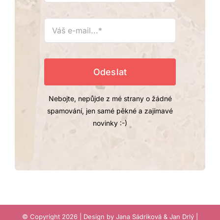
Nebojte, nepůjde z mé strany o žádné
spamování, jen samé pěkné a zajímavé
novinky :-)
© Copyright 2026 | Design by Jana Sádriková & Jan Drlý |