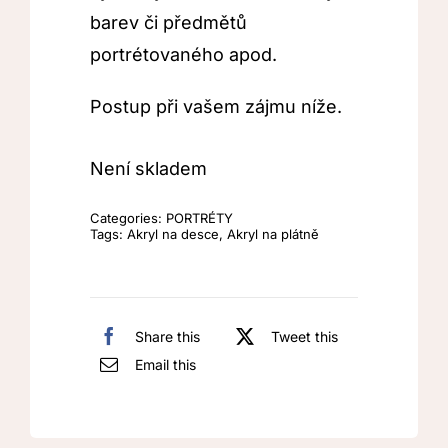
barev či předmětů
portrétovaného apod.
Postup při vašem zájmu níže.
Není skladem
Categories:
PORTRÉTY
Tags:
Akryl na desce
,
Akryl na plátně
Share this
Tweet this
Email this