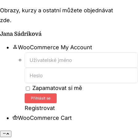
Přeskočit
Obrazy, kurzy a ostatní můžete objednávat
na
zde.
Přejít na obchod →
obsah
Jana Sádriková
WooCommerce My Account
Username:
Password:
Zapamatovat si mě
Registrovat
WooCommerce Cart
Toggle