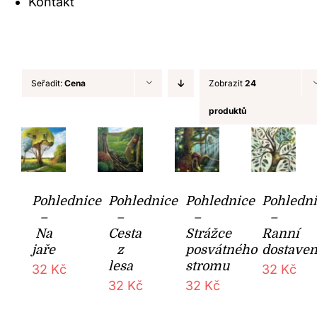
Kontakt
Seřadit:
Cena
Zobrazit
24
produktů
Pohlednice
Pohlednice
Pohlednice
Pohledn
–
–
–
–
Na
Cesta
Strážce
Ranní
jaře
z
posvátného
dostaven
lesa
stromu
32
Kč
32
Kč
32
Kč
32
Kč