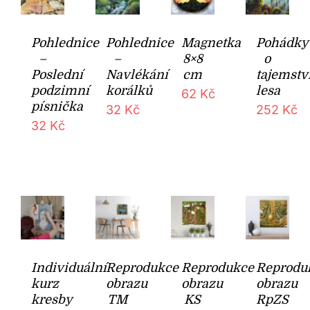
Pohlednice
Pohlednice
Magnetka
Pohádky
–
–
8×8
o
Poslední
Navlékání
cm
tajemstv
podzimní
korálků
lesa
62
Kč
písnička
32
Kč
252
Kč
32
Kč
Individuální
Reprodukce
Reprodukce
Reprodu
kurz
obrazu
obrazu
obrazu
kresby
TM
KS
RpZS