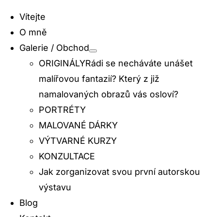
Navigation
Vítejte
O mně
Galerie / Obchod
ORIGINÁLY
Rádi se necháváte unášet
malířovou fantazií? Který z již
namalovaných obrazů vás osloví?
PORTRÉTY
MALOVANÉ DÁRKY
VÝTVARNÉ KURZY
KONZULTACE
Jak zorganizovat svou první autorskou
výstavu
Blog