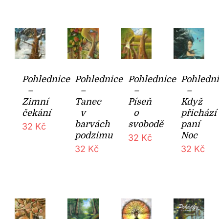
Pohlednice
Pohlednice
Pohlednice
Pohledn
–
–
–
–
Zimní
Tanec
Píseň
Když
čekání
v
o
přichází
barvách
svobodě
paní
32
Kč
podzimu
Noc
32
Kč
32
Kč
32
Kč