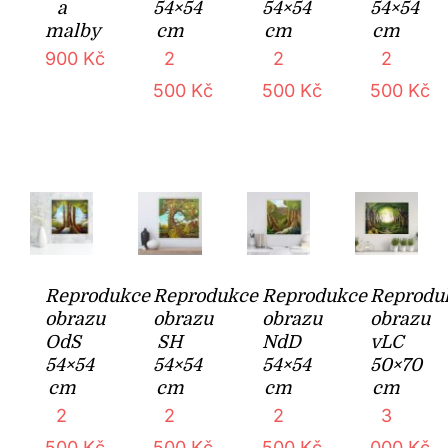
a
54×54
54×54
54×54
malby
cm
cm
cm
900
Kč
2
2
2
500
Kč
500
Kč
500
Kč
Reprodukce
Reprodukce
Reprodukce
Reprodu
obrazu
obrazu
obrazu
obrazu
OdS
SH
NdD
vLC
54×54
54×54
54×54
50×70
cm
cm
cm
cm
2
2
2
3
500
Kč
500
Kč
500
Kč
000
Kč