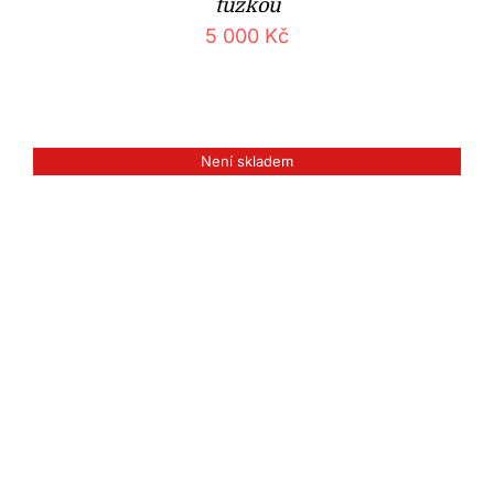
tužkou
5 000
Kč
Není skladem