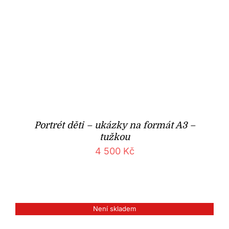
Portrét děti – ukázky na formát A3 –
tužkou
4 500
Kč
Není skladem