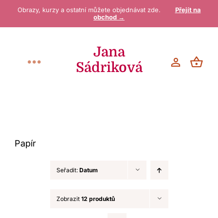
Přeskočit
Obrazy, kurzy a ostatní můžete objednávat zde.
Přejít na
obchod →
na
obsah
Jana
Sádriková
Toggle
Navigation
Vítejte
O mně
Papír
Galerie / Obchod
Seřadit:
Datum
Blog
Zobrazit
12 produktů