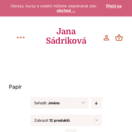
Přeskočit
Obrazy, kurzy a ostatní můžete objednávat zde.
Přejít na
obchod →
na
obsah
Jana
Sádriková
Toggle
Navigation
Vítejte
O mně
Papír
Galerie / Obchod
Seřadit:
Jméno
Blog
Zobrazit
12 produktů